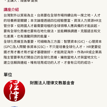
．主講人：
錢書華
處長
講座介紹
台灣對外以貿易為主，台商要在全球市場持續佔有一席之地，人才
的培養將是關鍵；本次論壇透過四位經驗豐富、資深人力資源HR主
管分享，從跨國人才最需要培植的全球領導人應具備的才能談起，
要有全球化思維也要有在地化做法，並能轉換調適，克服語言和文
化差異，也有激勵同儕的能量。
全球化思維至為重要，可細緻為三方面：智慧資本(GIC)、心理資本
(GPC)及人際關 係資本(GSC)。不只是培養全球化人才， HR更要從
選才育才養才用才留才基礎做好，才能跨足海外。作為HR或企業高
階主管要率先打開自己的全球化思維，擁抱當地人才與當地文化，
建立信賴與連結。唯有培育成功的人才，才會有公司的成功。
單位
財團法人理律文教基金會