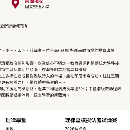
講座地點
國立交通大學
學經營管理研究所
。澳洲、印尼、菲律賓三位台商CEO針對新南向市場的投資環境，
經濟受政治情勢影響，企業信心不穩定，教育資源也從傳統大學移往
的特性以及靈活的頭腦，在海外創業相當具有優勢。
化之多樣性造成相對難以跨入的市場；能在印尼市場成功，往往是願
牌更有吸引力），從經驗中學習的人。
帶動下房地商機活絡，近年平均經濟成長率逾6%；中產階級帶動經濟
菲國將是娛樂消費、語言學習的新藍海。
理律學堂
理律盃模擬法庭辯論賽
單位
2026理律盃