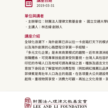
講座日期
2019-03-31
單位與講者
．主辦單位：財團法人理律文教基金會
、 國立交通大
．主講人：
林志緯
創辦人
講座介紹
全球化浪潮下，海外創業已非以往一卡皮箱打天下的模式
以及海外創業的心路歷程分享第一手經驗。
「多元文化企業」是未來商業模式的趨勢。近年來澳洲
技職體系，可見專業技能逐漸受到重視。台灣人具包容
印尼的市場人口及地域可謂為東協之首，種族及語言文
意放下身段去了解當地的消費型態（例如網紅推薦比品
菲律賓是青壯年人口為主的島國，在各項重大公共建設
起飛，重視物質享受，消費力可觀，再加上文化背景，