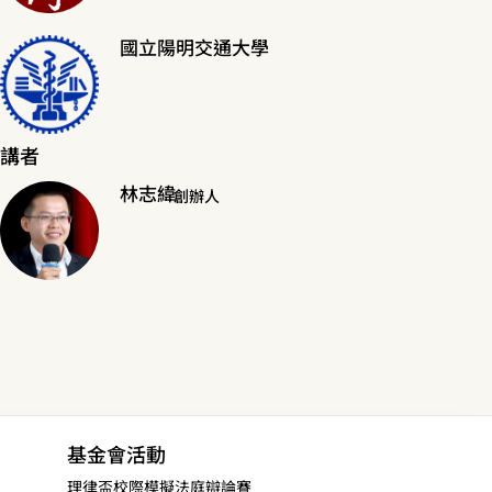
國立陽明交通大學
講者
林志緯
創辦人
基金會活動
理律盃校際模擬法庭辯論賽