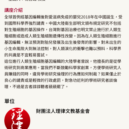
講座介紹
全球首例經基因編輯後對愛滋病免疫的嬰兒2018年在中國誕生，受
到國際科學界強烈譴責。中國大陸衛生部明文頒布規定研究不包括
對生殖細胞的基因操作，台灣對基因治療也明文禁止施行於人類生
殖細胞或造成人類生殖細胞遺傳性改變。因為在人類生殖細胞進行
基因編輯，無法預測對胎兒發展及出生後發育的影響，對未出生的
小生命風險大到無法控制，對人類演化的衝擊也難以預料，科學界
的共識是不宜輕易嘗試。
這位進行人類生殖細胞基因編輯的大陸學者曾說，他擅長的是從學
術研究到商業應用。當我們不斷鼓勵科學家創業，方便學術研究人
員賺錢的同時，違背學術研究倫理的行為應如何制裁？如果僅止於
良心的譴責或是輕微的行政處罰，對急功近利的學術研究者談倫
理，不過是言者諄諄聽者藐藐罷了。
單位
財團法人理律文教基金會