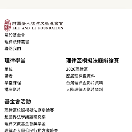
關於基金會
理律法律叢書
聯絡我們
理律學堂
理律盃模擬法庭辯論賽
單位
2026理律盃
講者
歷屆理律盃資料
學堂課程
台灣理律盃影片資料
講座影片
大陸理律盃影片資料
基金會活動
理律盃校際模擬法庭辯論賽
超國界法學議題研究案
理律文教基金會獎學金
理律盃大學公民行動方案競賽