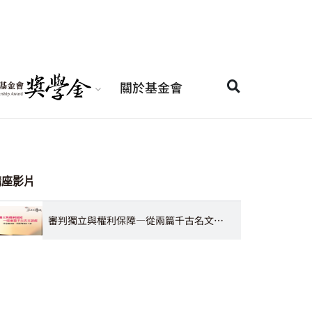
關於基金會
講座影片
審判獨立與權利保障—從兩篇千古名文談起 李念祖律師、李復甸教授