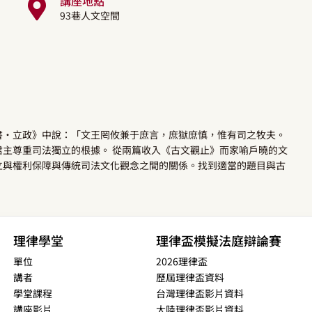
講座地點
93巷人文空間
書•立政》中說：「文王罔攸兼于庶言，庶獄庶慎，惟有司之牧夫。
主尊重司法獨立的根據。 從兩篇收入《古文觀止》而家喻戶曉的文
立與權利保障與傳統司法文化觀念之間的關係。找到適當的題目與古
理律學堂
理律盃模擬法庭辯論賽
單位
2026理律盃
講者
歷屆理律盃資料
學堂課程
台灣理律盃影片資料
講座影片
大陸理律盃影片資料