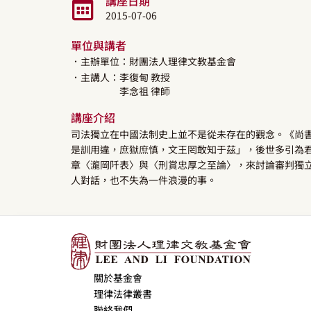
講座日期
2015-07-06
單位與講者
．主辦單位：財團法人理律文教基金會
．主講人：
李復甸
教授
李念祖
律師
講座介紹
司法獨立在中國法制史上並不是從未存在的觀念。《尚
是訓用違，庶獄庶慎，文王罔敢知于茲」，後世多引為君
章〈瀧岡阡表〉與〈刑賞忠厚之至論〉，來討論審判獨
人對話，也不失為一件浪漫的事。
關於基金會
理律法律叢書
聯絡我們