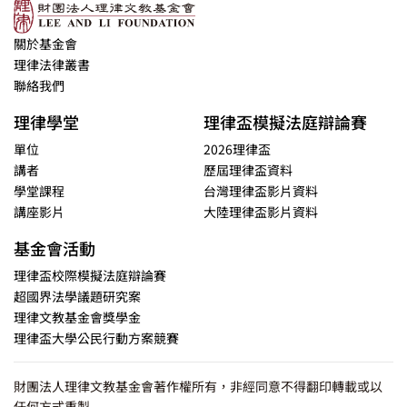
關於基金會
理律法律叢書
聯絡我們
理律學堂
理律盃模擬法庭辯論賽
單位
2026理律盃
講者
歷屆理律盃資料
學堂課程
台灣理律盃影片資料
講座影片
大陸理律盃影片資料
基金會活動
理律盃校際模擬法庭辯論賽
超國界法學議題研究案
理律文教基金會獎學金
理律盃大學公民行動方案競賽
財團法人理律文教基金會著作權所有，非經同意不得翻印轉載或以
任何方式重製.