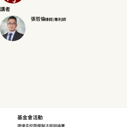
講者
張哲倫
律師/專利師
基金會活動
理律盃校際模擬法庭辯論賽