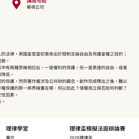
講座地點
華視公司
久的法律，英國皇室當初竟係出於箝制言論自由及保護皇權之目的；
面貌。
其中有兩種思維相拉扯，一是權利的保護，另一是表達的自由、或者
被降低。
權的保護，然而著作權涉及公共財的觀念，創作完成釋出之後，難以
作權保護的那一條界線畫在哪、何以如此？侵權成立與否如何判斷？
定性因素。
析。
理律學堂
理律盃模擬法庭辯論賽
單位
2026理律盃