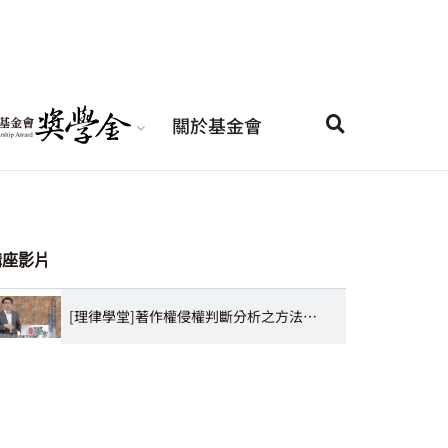
關於基金會
講座影片
[理律學堂]著作權侵權判斷分析之方法論及挑戰-張哲倫 律師/專利師