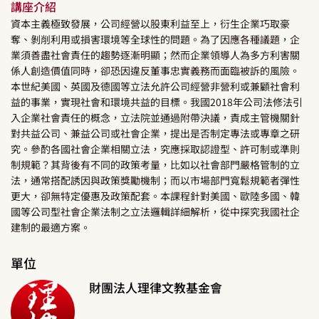
講座介紹
資本主義極致發展，公司經營以股東利益至上，衍生企業巧取豪
奪、剝削利用或損害環境等全球性的問題。為了因應各種議題，企
業須善盡社會責任的趨勢逐漸明顯；然而企業領導人為多方利害關
係人創造價值同時，卻恐因違反董事忠實義務而面臨被訴的風險。
本世紀美國、英國及德國等立法允許公司經營非營利或兼顧社會利
益的事業，實現社會和環境共益的目標。我國2018年公司法修法引
入企業社會責任的概念，立法院並通過附帶決議，責成主管機關針
對共益公司、兼益公司或社會企業，提出是否制定專法或專章之研
究。參酌各國社會企業相關立法，究應採取認證型、許可制或準則
制規範？其背後有不同的政策考量，比如以社會部門嚴格管制的立
法，通常搭配誘因與政策獎勵機制；而以市場部門寬鬆規範者彈性
更大，卻無特定優惠及政策配套。本課程針對美國、歐陸多國、韓
國等公司型社會企業法制之立法邏輯詳細解析，從中探究我國社企
建制的最適方案。
單位
財團法人理律文教基金會