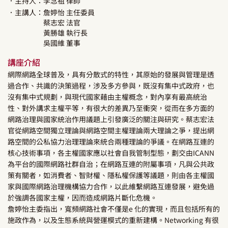
．主持人：
李念祖
律師
．主講人：
詹婷怡
主任委員
蔡志宏
法官
黃勝雄
執行長
吳國維
董事
講座介紹
網際網路全球普及，具有分散式的特性，其原始的發展與管理是透
過合作、共識的決策過程，涉及多方參與，既沒有集中式政府，也
沒有集中式規劃，與現代國家藉由主權概念，對內享有最高統治
性、對外講求主權平等，有很大的差異乃至衝突，從而在多方面的
網路治理與國家統治作用議題上引發廣泛的關注與研究。蔡志宏法
官從網路空間獨立理論與網路空間主權理論兩大理論之爭，提出網
路空間的公私協力治理理論來統合兩種理論的爭議。在網路互連的
核心技術事項，各主權國家應以社會自我管制型態，劃交由ICANN
為平台的國際網路社群自治；在網路互連的附屬事項，凡與公共政
策有關者，如消費者、智財權、隱私權保護等議題，則由各主權國
家與國際網路治理機構協力合作，以此維繫網路互連發展，避免過
於強調各國家主權，因而造成網路片斷化危機。
詹婷怡主委指出，寬頻網路社會不僅是e 化的實現，而且包括所有的
施政作為，以及生態系統與營運模式的重新建構。Networking 有很