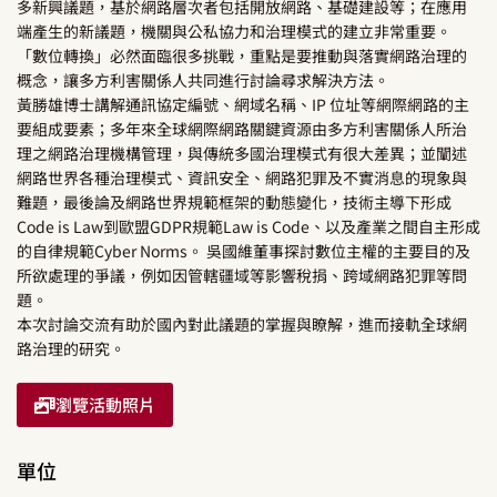
多新興議題，基於網路層次者包括開放網路、基礎建設等；在應用
端產生的新議題，機關與公私協力和治理模式的建立非常重要。
「數位轉換」必然面臨很多挑戰，重點是要推動與落實網路治理的
概念，讓多方利害關係人共同進行討論尋求解決方法。
黃勝雄博士講解通訊協定編號、網域名稱、IP 位址等網際網路的主
要組成要素；多年來全球網際網路關鍵資源由多方利害關係人所治
理之網路治理機構管理，與傳統多國治理模式有很大差異；並闡述
網路世界各種治理模式、資訊安全、網路犯罪及不實消息的現象與
難題，最後論及網路世界規範框架的動態變化，技術主導下形成
Code is Law到歐盟GDPR規範Law is Code、以及產業之間自主形成
的自律規範Cyber Norms。 吳國維董事探討數位主權的主要目的及
所欲處理的爭議，例如因管轄疆域等影響稅捐、跨域網路犯罪等問
題。
本次討論交流有助於國內對此議題的掌握與瞭解，進而接軌全球網
路治理的研究。
瀏覽活動照片
單位