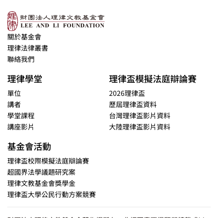
關於基金會
理律法律叢書
聯絡我們
理律學堂
理律盃模擬法庭辯論賽
單位
2026理律盃
講者
歷屆理律盃資料
學堂課程
台灣理律盃影片資料
講座影片
大陸理律盃影片資料
基金會活動
理律盃校際模擬法庭辯論賽
超國界法學議題研究案
理律文教基金會獎學金
理律盃大學公民行動方案競賽